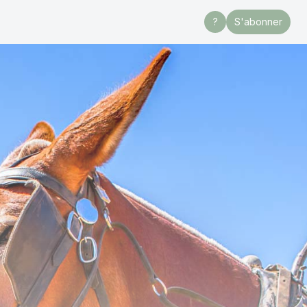
?
S'abonner