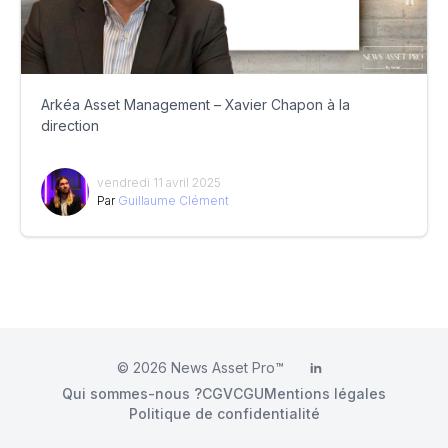
Arkéa Asset Management – Xavier Chapon à la
direction
vendredi 11 avril 2025
Par
Guillaume Clément
© 2026
News Asset Pro™
LinkedIn
Qui sommes-nous ?
CGV
CGU
Mentions légales
Politique de confidentialité