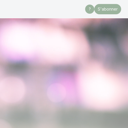
?
S'abonner