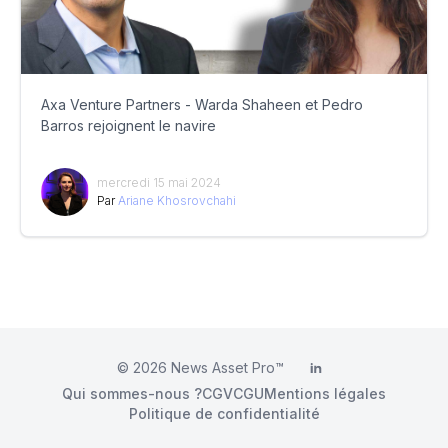
Axa Venture Partners - Warda Shaheen et Pedro
Barros rejoignent le navire
mercredi 15 mai 2024
Par
Ariane Khosrovchahi
© 2026
News Asset Pro™
LinkedIn
Qui sommes-nous ?
CGV
CGU
Mentions légales
Politique de confidentialité