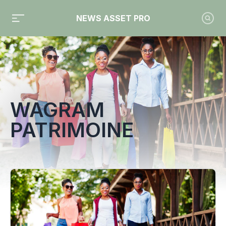
NEWS ASSET PRO
Toute l'actualité sur le tag "Wagram Patrimoine"
WAGRAM
PATRIMOINE