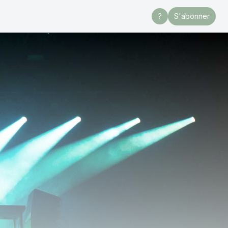
?
S'abonner