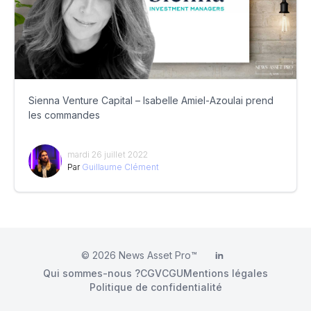
Sienna Venture Capital – Isabelle Amiel-Azoulai prend
les commandes
mardi 26 juillet 2022
Par
Guillaume Clément
© 2026
News Asset Pro™
LinkedIn
Qui sommes-nous ?
CGV
CGU
Mentions légales
Politique de confidentialité