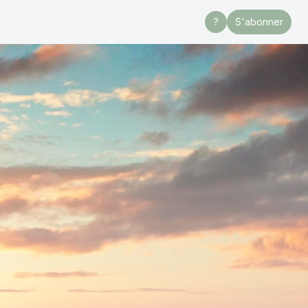
?
S'abonner