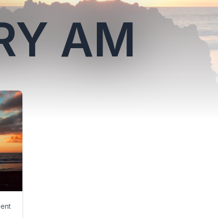
RY AM
ment