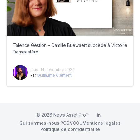
Talence Gestion – Camille Buewaert succède à Victoire
Demeestère
jeudi 14 novembre 2024
Par
Guillaume Clément
© 2026
News Asset Pro™
LinkedIn
Qui sommes-nous ?
CGV
CGU
Mentions légales
Politique de confidentialité