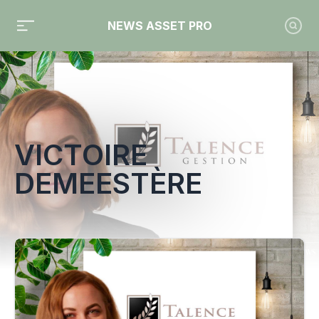
NEWS ASSET PRO
Toute l'actualité sur le tag "Victoire Demeestère"
VICTOIRE
DEMEESTÈRE