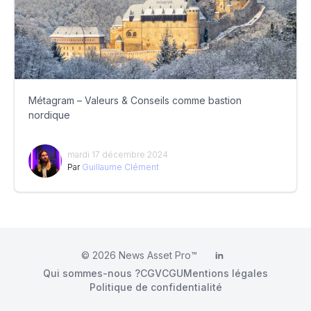
Métagram – Valeurs & Conseils comme bastion
nordique
mardi 17 décembre 2024
Par
Guillaume Clément
© 2026
News Asset Pro™
LinkedIn
Qui sommes-nous ?
CGV
CGU
Mentions légales
Politique de confidentialité