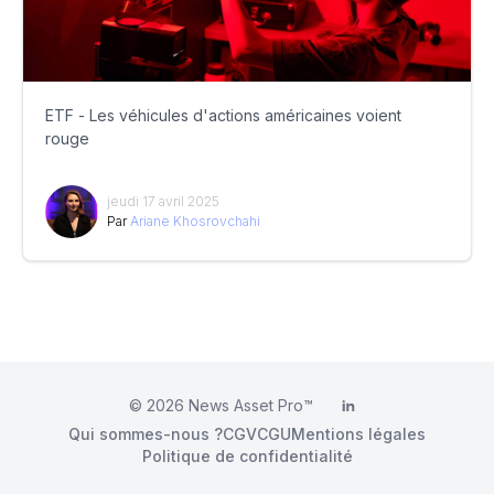
ETF - Les véhicules d'actions américaines voient
rouge
jeudi 17 avril 2025
Par
Ariane Khosrovchahi
© 2026
News Asset Pro™
LinkedIn
Qui sommes-nous ?
CGV
CGU
Mentions légales
Politique de confidentialité