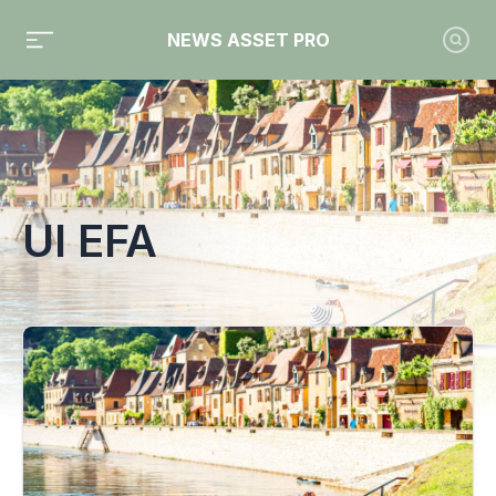
NEWS ASSET PRO
Toute l'actualité sur le tag "UI Efa"
UI EFA