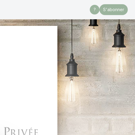
?
S'abonner