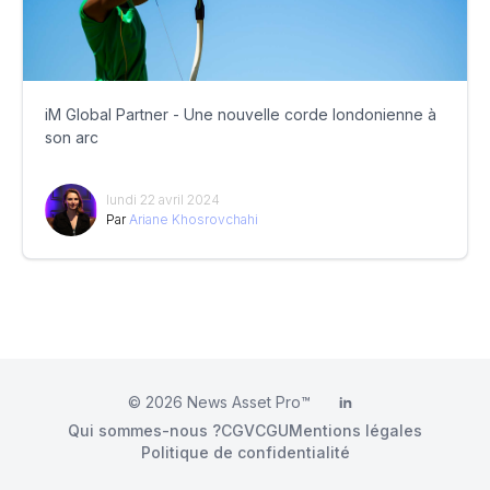
iM Global Partner - Une nouvelle corde londonienne à
son arc
lundi 22 avril 2024
Par
Ariane Khosrovchahi
© 2026
News Asset Pro™
LinkedIn
Qui sommes-nous ?
CGV
CGU
Mentions légales
Politique de confidentialité