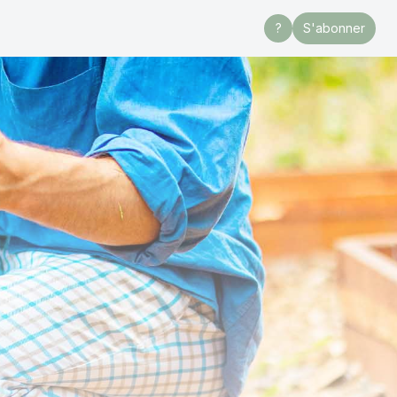
?
S'abonner