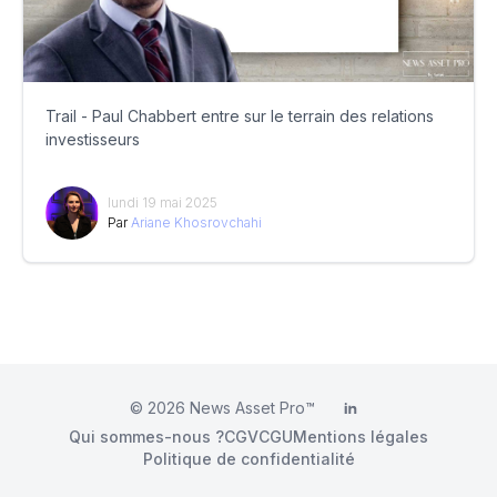
Trail - Paul Chabbert entre sur le terrain des relations
investisseurs
lundi 19 mai 2025
Par
Ariane Khosrovchahi
© 2026
News Asset Pro™
LinkedIn
Qui sommes-nous ?
CGV
CGU
Mentions légales
Politique de confidentialité