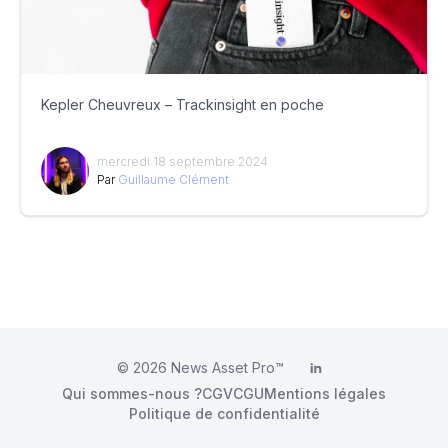
Kepler Cheuvreux – Trackinsight en poche
mercredi 18 septembre 2024
Par
Guillaume Clément
© 2026
News Asset Pro™
LinkedIn
Qui sommes-nous ?
CGV
CGU
Mentions légales
Politique de confidentialité