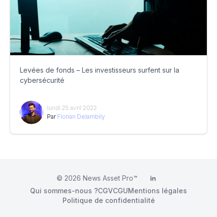
Levées de fonds – Les investisseurs surfent sur la
cybersécurité
lundi 25 avril 2022
Par
Florian Delambily
© 2026
News Asset Pro™
LinkedIn
Qui sommes-nous ?
CGV
CGU
Mentions légales
Politique de confidentialité