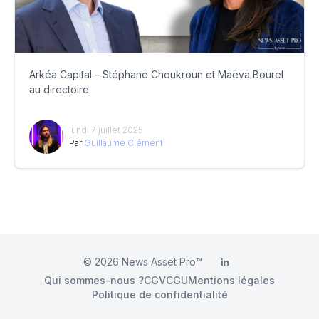
Arkéa Capital – Stéphane Choukroun et Maëva Bourel
au directoire
lundi 7 juillet 2025
Par
Guillaume Clément
© 2026
News Asset Pro™
LinkedIn
Qui sommes-nous ?
CGV
CGU
Mentions légales
Politique de confidentialité