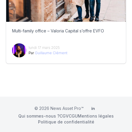
Multi-family office – Valoria Capital s’offre EVFO
lundi 17 mars 2025
Par
Guillaume Clément
© 2026
News Asset Pro™
LinkedIn
Qui sommes-nous ?
CGV
CGU
Mentions légales
Politique de confidentialité