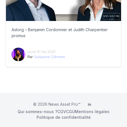
Astorg – Benjamin Cordonnier et Judith Charpentier
promus
jeudi 15 mai 2025
Par
Guillaume Clément
© 2026
News Asset Pro™
LinkedIn
Qui sommes-nous ?
CGV
CGU
Mentions légales
Politique de confidentialité