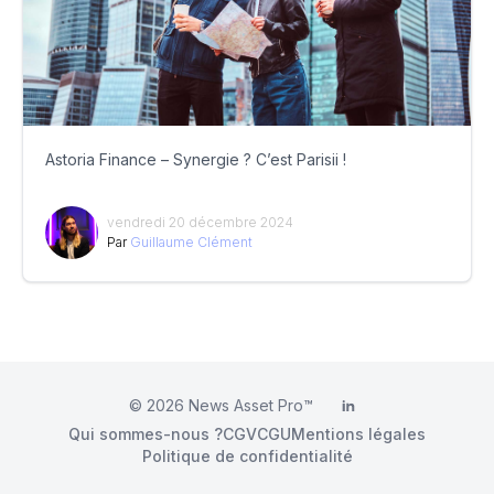
Astoria Finance – Synergie ? C’est Parisii !
vendredi 20 décembre 2024
Par
Guillaume Clément
© 2026
News Asset Pro™
LinkedIn
Qui sommes-nous ?
CGV
CGU
Mentions légales
Politique de confidentialité