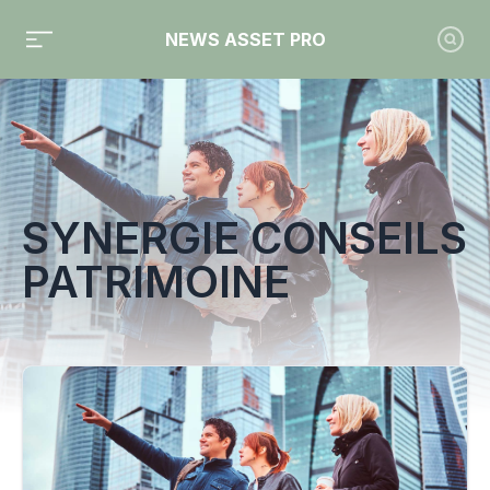
NEWS ASSET PRO
Toute l'actualité sur le tag "Synergie Conseils Patrimoine"
SYNERGIE CONSEILS
PATRIMOINE