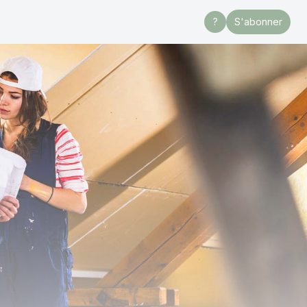
?
S'abonner