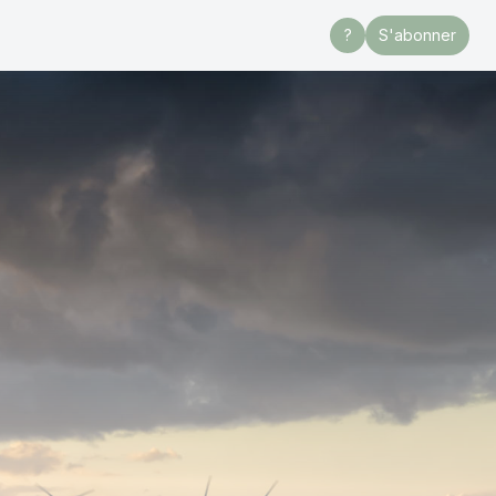
?
S'abonner