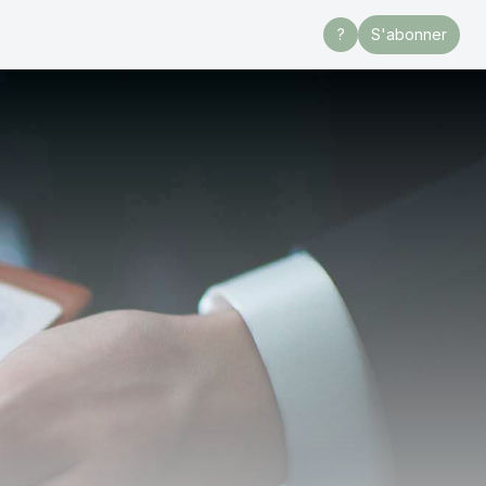
?
S'abonner