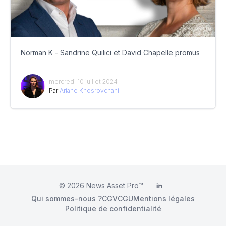
Norman K - Sandrine Quilici et David Chapelle promus
mercredi 10 juillet 2024
Par
Ariane Khosrovchahi
© 2026
News Asset Pro™
LinkedIn
Qui sommes-nous ?
CGV
CGU
Mentions légales
Politique de confidentialité