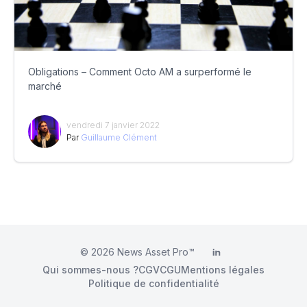
Obligations – Comment Octo AM a surperformé le
marché
vendredi 7 janvier 2022
Par
Guillaume Clément
© 2026
News Asset Pro™
LinkedIn
Qui sommes-nous ?
CGV
CGU
Mentions légales
Politique de confidentialité