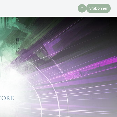
?
S'abonner