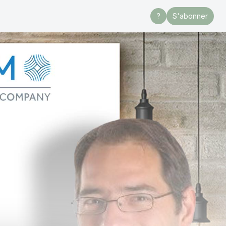
?
S'abonner