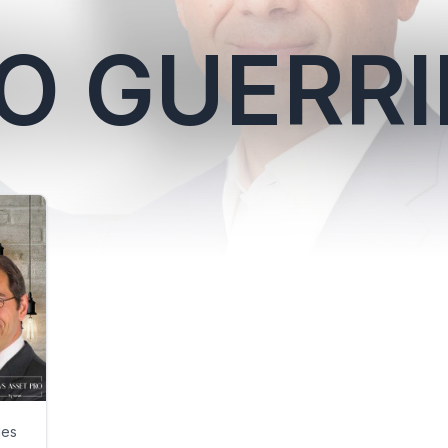
O GUERRI
les