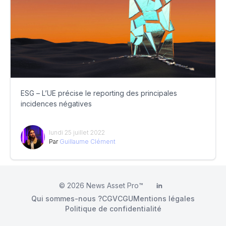
ESG – L’UE précise le reporting des principales
incidences négatives
lundi 25 juillet 2022
Par
Guillaume Clément
© 2026
News Asset Pro™
LinkedIn
Qui sommes-nous ?
CGV
CGU
Mentions légales
Politique de confidentialité