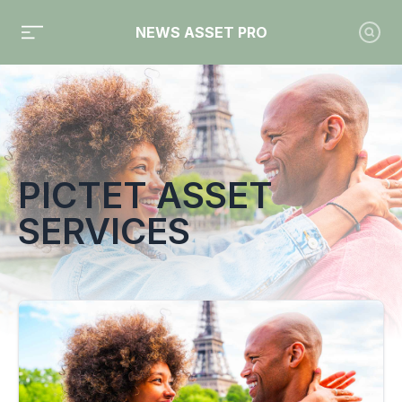
NEWS ASSET PRO
Toute l'actualité sur le tag "Pictet Asset Services"
PICTET ASSET
SERVICES