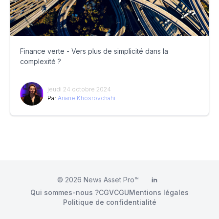
Finance verte - Vers plus de simplicité dans la
complexité ?
jeudi 24 octobre 2024
Par
Ariane Khosrovchahi
© 2026
News Asset Pro™
LinkedIn
Qui sommes-nous ?
CGV
CGU
Mentions légales
Politique de confidentialité