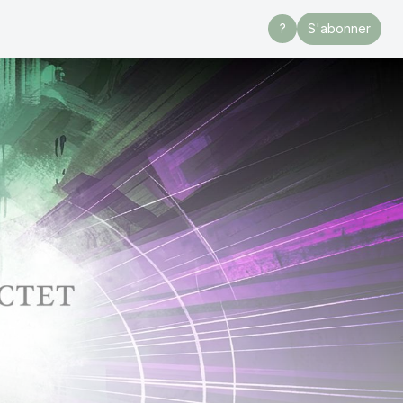
?
S'abonner