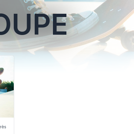
OUPE
orès