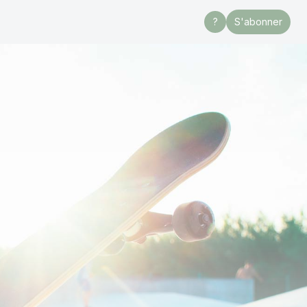
?
S'abonner