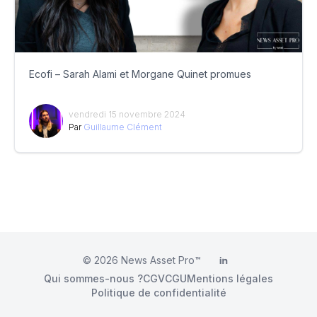
Ecofi – Sarah Alami et Morgane Quinet promues
vendredi 15 novembre 2024
Par
Guillaume Clément
© 2026
News Asset Pro™
LinkedIn
Qui sommes-nous ?
CGV
CGU
Mentions légales
Politique de confidentialité