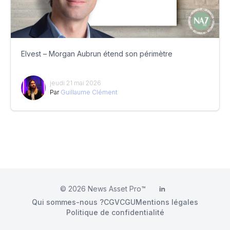
Elvest – Morgan Aubrun étend son périmètre
jeudi 21 mai 2026
Par
Guillaume Clément
© 2026
News Asset Pro™
LinkedIn
Qui sommes-nous ?
CGV
CGU
Mentions légales
Politique de confidentialité