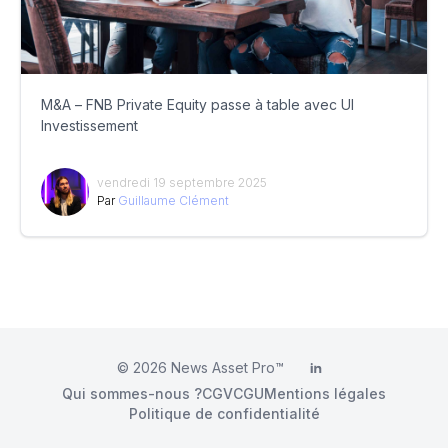
M&A – FNB Private Equity passe à table avec UI
Investissement
vendredi 19 septembre 2025
Par
Guillaume Clément
© 2026
News Asset Pro™
LinkedIn
Qui sommes-nous ?
CGV
CGU
Mentions légales
Politique de confidentialité