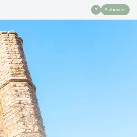
?
S'abonner