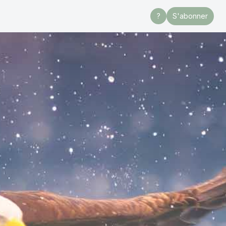
?
S'abonner