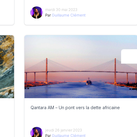
mardi 30 mai 2023
Par
Guillaume Clément
Qantara AM – Un pont vers la dette africaine
jeudi 26 janvier 2023
Par
Guillaume Clément