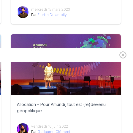
mercredi 15 mars 2023
Par
Florian Delambily
Allocation – Pour Amundi, tout est (re)devenu
géopolitique
vendredi 10 juin 2022
Par
Guillaume Clément