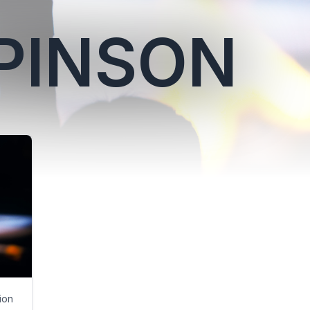
 PINSON
ion