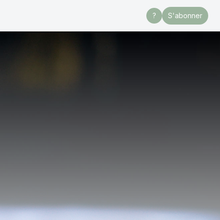
?
S'abonner