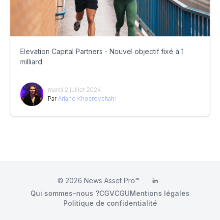
Elevation Capital Partners - Nouvel objectif fixé à 1
milliard
mardi 2 juillet 2024
Par
Ariane Khosrovchahi
© 2026
News Asset Pro™
LinkedIn
Qui sommes-nous ?
CGV
CGU
Mentions légales
Politique de confidentialité