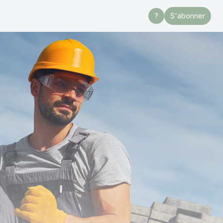
?
S'abonner