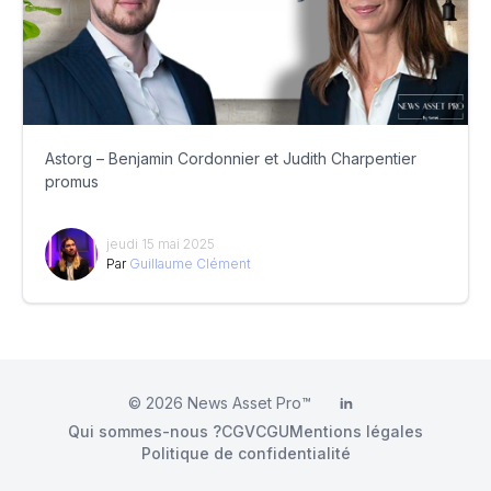
Astorg – Benjamin Cordonnier et Judith Charpentier
promus
jeudi 15 mai 2025
Par
Guillaume Clément
© 2026
News Asset Pro™
LinkedIn
Qui sommes-nous ?
CGV
CGU
Mentions légales
Politique de confidentialité