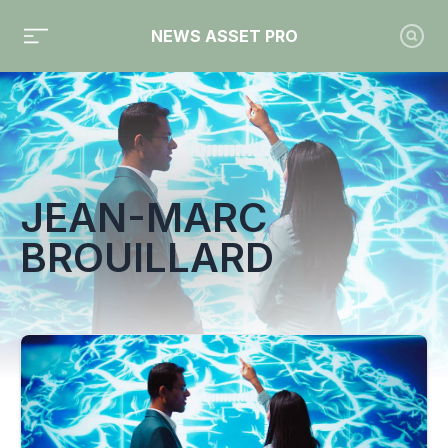
NEWS ASSET PRO
Toute l'actualité sur le tag "Jean-Marc Brouillard"
JEAN-MARC
BROUILLARD