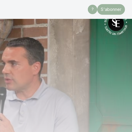
?
S'abonner