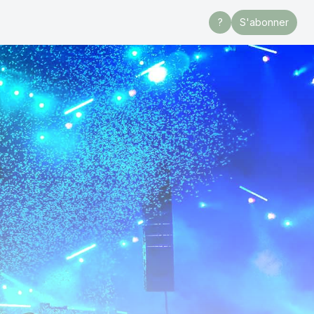
?
S'abonner