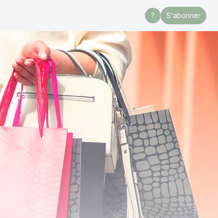
?
S'abonner