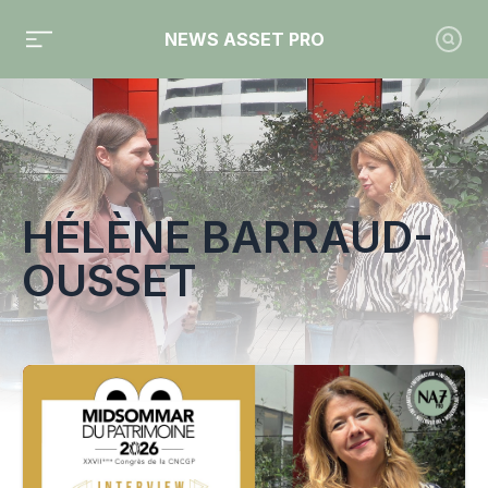
NEWS ASSET PRO
Toute l'actualité sur le tag "Hélène Barraud-Ousset"
HÉLÈNE BARRAUD-
OUSSET