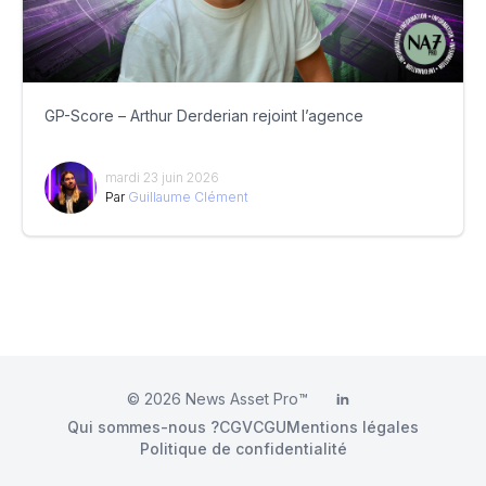
GP-Score – Arthur Derderian rejoint l’agence
mardi 23 juin 2026
Par
Guillaume Clément
© 2026
News Asset Pro™
LinkedIn
Qui sommes-nous ?
CGV
CGU
Mentions légales
Politique de confidentialité