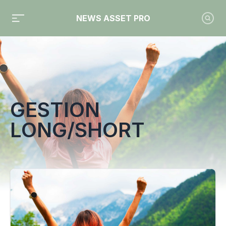
NEWS ASSET PRO
Toute l'actualité sur le tag "Gestion long/short"
GESTION
LONG/SHORT